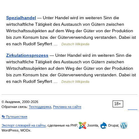
Spezialhandel
— Unter Handel wird im weiteren Sinn die
wirtschaftliche Tätigkeit des Austausch von Gütern zwischen
Wirtschaftssubjekten auf dem Weg der Güter von der Produktion
bis zum Konsum bzw. der Güterverwendung verstanden. Dabei ist
es nach Rudolf Seyffert …
Deutsch Wikipedia
Zirkulationsprozess
— Unter Handel wird im weiteren Sinn die
wirtschaftliche Tätigkeit des Austausch von Gütern zwischen
Wirtschaftssubjekten auf dem Weg der Güter von der Produktion
bis zum Konsum bzw. der Güterverwendung verstanden. Dabei ist
es nach Rudolf Seyffert …
Deutsch Wikipedia
© Академик, 2000-2026
18+
Обратная связь:
Техподдержка
,
Реклама на сайте
👣 Путешествия
Экспорт словарей на сайты
, сделанные на PHP,
Joomla,
Drupal,
WordPress, MODx.